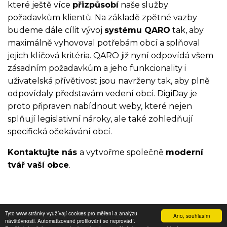
které ještě více
přizpůsobí
naše služby
požadavkům klientů. Na základě zpětné vazby
budeme dále cílit vývoj
systému QARO
tak, aby
maximálně vyhovoval potřebám obcí a splňoval
jejich klíčová kritéria. QARO již nyní odpovídá všem
zásadním požadavkům a jeho funkcionality i
uživatelská přívětivost jsou navrženy tak, aby plně
odpovídaly představám vedení obcí. DigiDay je
proto připraven nabídnout weby, které nejen
splňují legislativní nároky, ale také zohledňují
specifická očekávání obcí.
Kontaktujte nás
a vytvořme společně
moderní
tvář vaší obce
.
Tyto www stránky využívají cookies pro měření a analýzu
Ano, souhlasím
návštěvnosti. Automatizované profilování se neprovádí.
© 2026 Digitální nosiče.cz