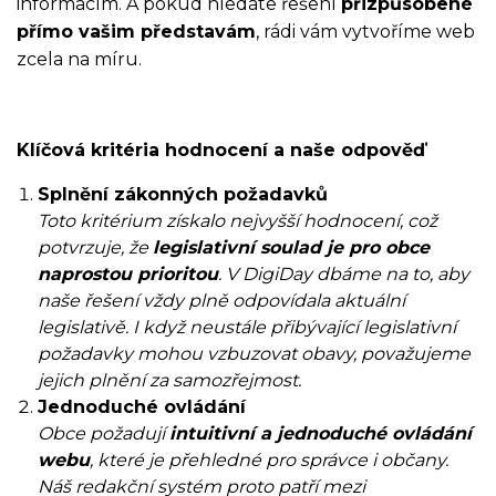
informacím. A pokud hledáte řešení
přizpůsobené
přímo vašim představám
, rádi vám vytvoříme web
zcela na míru.
Klíčová kritéria hodnocení a naše odpověď
Splnění zákonných požadavků
Toto kritérium získalo nejvyšší hodnocení, což
potvrzuje, že
legislativní soulad je pro obce
naprostou prioritou
. V DigiDay dbáme na to, aby
naše řešení vždy plně odpovídala aktuální
legislativě. I když neustále přibývající legislativní
požadavky mohou vzbuzovat obavy, považujeme
jejich plnění za samozřejmost.
Jednoduché ovládání
Obce požadují
intuitivní a jednoduché ovládání
webu
, které je přehledné pro správce i občany.
Náš redakční systém proto patří mezi