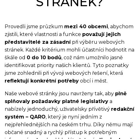
STRÁNEK?
Provedli jsme průzkum
mezi 40 obcemi
, abychom
zjistili, které vlastnosti a funkce
považují jejich
představitelé za zásadní
při výběru webových
stránek. Každé kritérium mohli účastníci hodnotit na
škále od
0 do 10 bodů
, což nám umožnilo jasně
identifikovat priority našich klientů. Tyto poznatky
jsme zohlednili při vývoji webových řešení, která
reflektují konkrétní potřeby
obcí i měst.
Naše webové stránky jsou navrženy tak, aby
plně
splňovaly požadavky platné legislativy
a
nabízely jednoduchý, uživatelsky přívětivý
redakční
systém – QARO
, který je nyní jedním z
nejpřehlednějších na českém trhu. Díky němu mají
občané snadný a rychlý přístup k potřebným