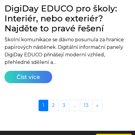
DigiDay EDUCO pro školy:
Interiér, nebo exteriér?
Najděte to pravé řešení
Školní komunikace se dávno posunula za hranice
papírových nástěnek. Digitální informační panely
DigiDay EDUCO přinášejí moderní vzhled,
přehledné sdělení a…
Číst více
1
2
3
…
13
»
Další