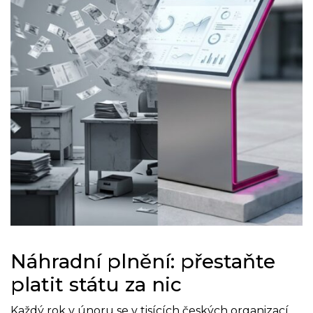
Náhradní plnění: přestaňte
platit státu za nic
Každý rok v únoru se v tisících českých organizací