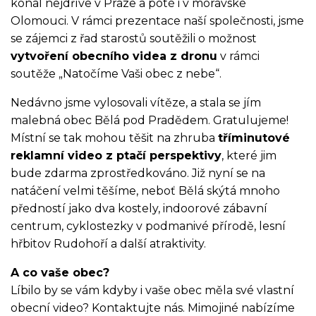
konal nejdříve v Praze a poté i v moravské
Olomouci. V rámci prezentace naší společnosti, jsme
se zájemci z řad starostů soutěžili o možnost
vytvoření obecního videa z dronu
v rámci
soutěže „Natočíme Vaši obec z nebe“.
Nedávno jsme vylosovali vítěze, a stala se jím
malebná obec Bělá pod Pradědem. Gratulujeme!
Místní se tak mohou těšit na zhruba
tříminutové
reklamní video z ptačí perspektivy
, které jim
bude zdarma zprostředkováno. Již nyní se na
natáčení velmi těšíme, neboť Bělá skýtá mnoho
předností jako dva kostely, indoorové zábavní
centrum, cyklostezky v podmanivé přírodě, lesní
hřbitov Rudohoří a další atraktivity.
A co vaše obec?
Líbilo by se vám kdyby i vaše obec měla své vlastní
obecní video? Kontaktujte nás. Mimojiné nabízíme