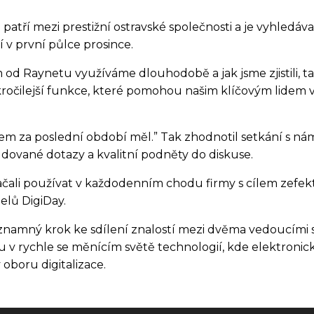
erá patří mezi prestižní ostravské společnosti a je vyhle
ní v první půlce prosince.
 od Raynetu využíváme dlouhodobě a jak jsme zjistili, ta
očilejší funkce, které pomohou našim klíčovým lidem vy
sem za poslední období měl.” Tak zhodnotil setkání s nám
rudované dotazy a kvalitní podněty do diskuse.
li používat v každodenním chodu firmy s cílem zefektivni
nelů DigiDay.
amný krok ke sdílení znalostí mezi dvěma vedoucími sp
u v rychle se měnícím světě technologií, kde elektronic
oboru digitalizace.