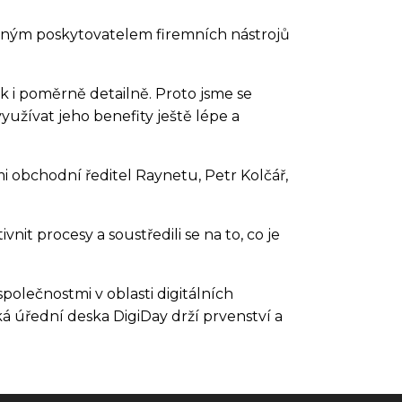
dávaným poskytovatelem firemních nástrojů
k i poměrně detailně. Proto jsme se
užívat jeho benefity ještě lépe a
i obchodní ředitel Raynetu, Petr Kolčář,
t procesy a soustředili se na to, co je
olečnostmi v oblasti digitálních
ká úřední deska DigiDay drží prvenství a