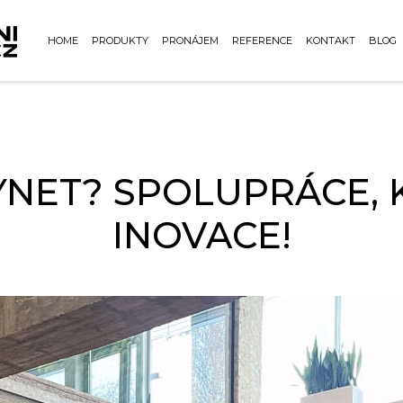
HOME
PRODUKTY
PRONÁJEM
REFERENCE
KONTAKT
BLOG
YNET? SPOLUPRÁCE, 
INOVACE!