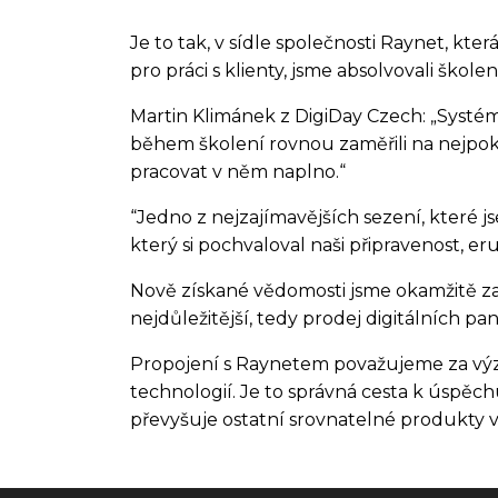
Je to tak, v sídle společnosti Raynet, kt
pro práci s klienty, jsme absolvovali škole
Martin Klimánek z DigiDay Czech: „Systém
během školení rovnou zaměřili na nejpokr
pracovat v něm naplno.“
“Jedno z nejzajímavějších sezení, které j
který si pochvaloval naši připravenost, e
Nově získané vědomosti jsme okamžitě zača
nejdůležitější, tedy prodej digitálních pa
Propojení s Raynetem považujeme za význ
technologií. Je to správná cesta k úspěch
převyšuje ostatní srovnatelné produkty v 