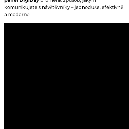
panel DigiDay
proměnit způsob, jakým
komunikujete s návštěvníky – jednoduše, efektivně
a moderně.