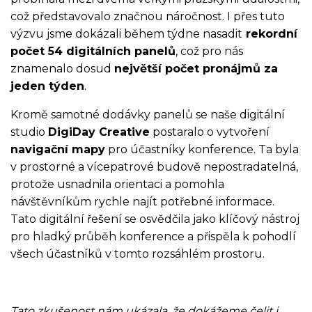
což představovalo značnou náročnost. I přes tuto
výzvu jsme dokázali během týdne nasadit
rekordní
počet 54 digitálních panelů
, což pro nás
znamenalo dosud
největší počet pronájmů za
jeden týden
.
Kromě samotné dodávky panelů se naše digitální
studio
DigiDay Creative
postaralo o vytvoření
navigační mapy
pro účastníky konference. Ta byla
v prostorné a vícepatrové budově nepostradatelná,
protože usnadnila orientaci a pomohla
návštěvníkům rychle najít potřebné informace.
Tato digitální řešení se osvědčila jako klíčový nástroj
pro hladký průběh konference a přispěla k pohodlí
všech účastníků v tomto rozsáhlém prostoru.
Tato zkušenost nám ukázala, že dokážeme čelit i