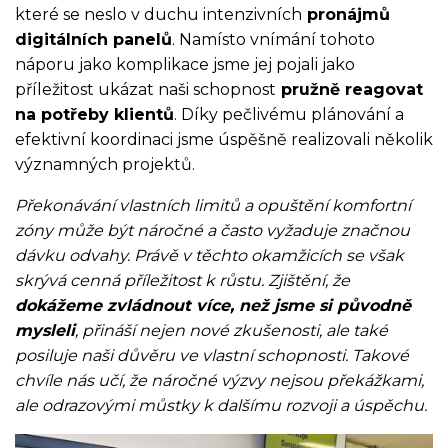
které se neslo v duchu intenzivních
pronájmů
digitálních panelů
. Namísto vnímání tohoto
náporu jako komplikace jsme jej pojali jako
příležitost ukázat naši schopnost
pružně reagovat
na potřeby klientů
. Díky pečlivému plánování a
efektivní koordinaci jsme úspěšně realizovali několik
významných projektů.
Překonávání vlastních limitů a opuštění komfortní
zóny může být náročné a často vyžaduje značnou
dávku odvahy. Právě v těchto okamžicích se však
skrývá cenná příležitost k růstu. Zjištění, že
dokážeme zvládnout více, než jsme si původně
mysleli
, přináší nejen nové zkušenosti, ale také
posiluje naši důvěru ve
vlastní schopnosti. Takové
chvíle nás učí, že náročné výzvy nejsou překážkami,
ale odrazovými můstky k dalšímu rozvoji a úspěchu.