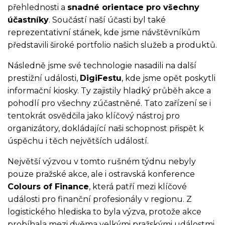
přehlednosti a
snadné orientace pro všechny
účastníky
. Součástí naší účasti byl také
reprezentativní stánek, kde jsme návštěvníkům
představili široké portfolio našich služeb a produktů.
Následně jsme své technologie nasadili na další
prestižní události,
DigiFestu
, kde jsme opět poskytli
informační kiosky. Ty zajistily hladký průběh akce a
pohodlí pro všechny zúčastněné. Tato zařízení se i
tentokrát osvědčila jako klíčový nástroj pro
organizátory, dokládající naši schopnost přispět k
úspěchu i těch největších událostí.
Největší výzvou v tomto rušném týdnu nebyly
pouze pražské akce, ale i ostravská konference
Colours of Finance
, která patří mezi klíčové
události pro finanční profesionály v regionu. Z
logistického hlediska to byla výzva, protože akce
probíhala mezi dvěma velkými pražskými událostmi,