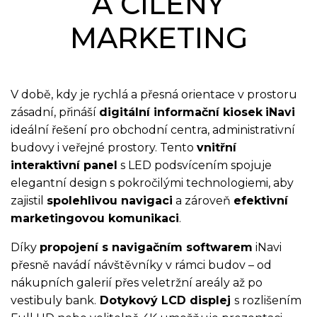
A CÍLENÝ
MARKETING
V době, kdy je rychlá a přesná orientace v prostoru
zásadní, přináší
digitální informační kiosek
iNavi
ideální řešení pro obchodní centra, administrativní
budovy i veřejné prostory. Tento
vnitřní
interaktivní panel
s LED podsvícením spojuje
elegantní design s pokročilými technologiemi, aby
zajistil
spolehlivou navigaci
a zároveň
efektivní
marketingovou komunikaci
.
Díky
propojení s navigačním softwarem
iNavi
přesně navádí návštěvníky v rámci budov – od
nákupních galerií přes veletržní areály až po
vestibuly bank.
Dotykový LCD displej
s rozlišením