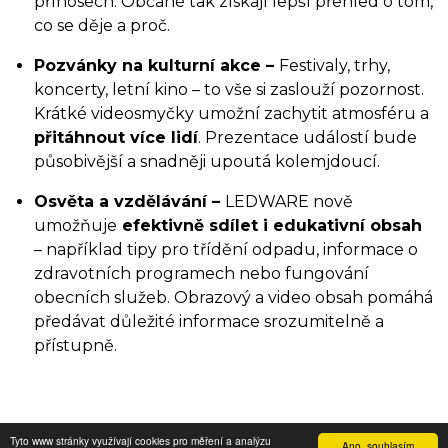
přínosech. Občané tak získají lepší přehled o tom,
co se děje a proč.
Pozvánky na kulturní akce –
Festivaly, trhy,
koncerty, letní kino – to vše si zaslouží pozornost.
Krátké videosmyčky umožní zachytit atmosféru a
přitáhnout více lidí
. Prezentace událostí bude
působivější a snadněji upoutá kolemjdoucí.
Osvěta a vzdělávání –
LEDWARE nově
umožňuje
efektivně sdílet i edukativní obsah
– například tipy pro třídění odpadu, informace o
zdravotních programech nebo fungování
obecních služeb. Obrazový a video obsah pomáhá
předávat důležité informace srozumitelně a
přístupně.
Tyto www stránky využívají cookies pro měření a analýzu
Ano, souhlasím