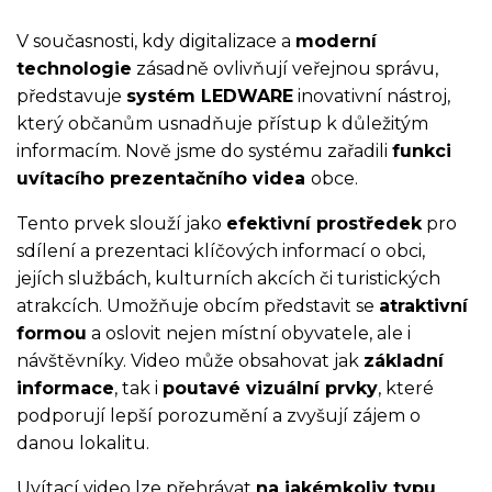
V současnosti, kdy digitalizace a
moderní
technologie
zásadně ovlivňují veřejnou správu,
představuje
systém LEDWARE
inovativní nástroj,
který občanům usnadňuje přístup k důležitým
informacím. Nově jsme do systému zařadili
funkci
uvítacího prezentačního videa
obce.
Tento prvek slouží jako
efektivní prostředek
pro
sdílení a prezentaci klíčových informací o obci,
jejích službách, kulturních akcích či turistických
atrakcích. Umožňuje obcím představit se
atraktivní
formou
a oslovit nejen místní obyvatele, ale i
návštěvníky. Video může obsahovat jak
základní
informace
, tak i
poutavé vizuální prvky
, které
podporují lepší porozumění a zvyšují zájem o
danou lokalitu.
Uvítací video lze přehrávat
na jakémkoliv typu