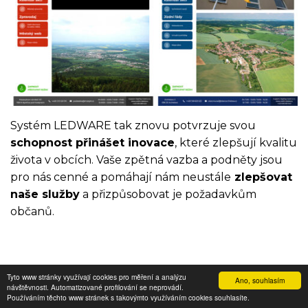
Systém LEDWARE tak znovu potvrzuje svou
schopnost přinášet inovace
, které zlepšují kvalitu
života v obcích. Vaše zpětná vazba a podněty jsou
pro nás cenné a pomáhají nám neustále
zlepšovat
naše služby
a přizpůsobovat je požadavkům
občanů.
Tyto www stránky využívají cookies pro měření a analýzu
Ano, souhlasím
návštěvnosti. Automatizované profilování se neprovádí.
© 2026 Digitální nosiče.cz
Používáním těchto www stránek s takovýmto využíváním cookies souhlasíte.