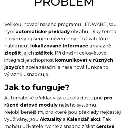
PROBLÉM
Velikou inovací našeho programu LEDWARE jsou
nyní
automatické překlady
obsahu. Díky těmto
novým vylepšením můžeme nyní uživatelům
nabídnout
lokalizované informace
a výrazně
zlepšit
jejich
zážitek
. Při dnešní celosvětové
integraci je schopnost
komunikovat v různých
jazycích
zcela zásadní a naše nová funkce to
výrazně usnadňuje.
Jak to funguje?
Automatické překlady jsou zcela dostupné
pro
různé datové moduly
našeho systému.
Nejoblíbenějšími, pro které jsou překlady nejčastěji
využívány, jsou
Aktuality
a
Kalendář akcí
. Tak
mohou uživatelé rychle a snadno získat
čerstvé