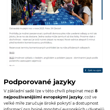
Podporované jazyky
V základní sadě lze v této chvíli přepínat mezi
8
nejpoužívanějšími evropskými jazyky
, což ve
velké míře zaručuje široké pokrytí a dostupnost
informací pro hojné množství evropských uživatelů.