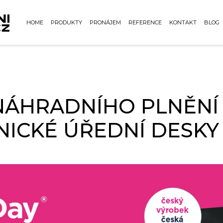
HOME
PRODUKTY
PRONÁJEM
REFERENCE
KONTAKT
BLOG
NÁHRADNÍHO PLNĚNÍ
ICKÉ ÚŘEDNÍ DESKY