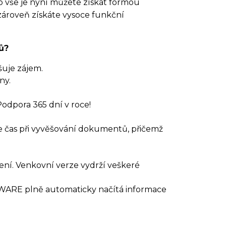
to vše je nyní můžete získat formou
 zároveň získáte vysoce funkční
ů?
yšuje zájem.
ny.
odpora 365 dní v roce!
te čas při vyvěšování dokumentů, přičemž
ení. Venkovní verze vydrží veškeré
WARE plně automaticky načítá informace