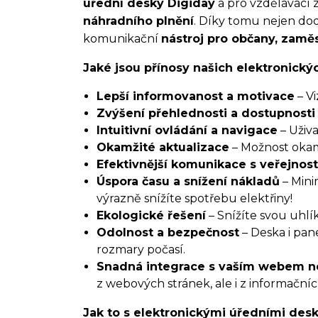
úřední desky Digiday
a pro vzdělávací 
náhradního plnění
. Díky tomu nejen dod
komunikační
nástroj pro občany, zaměs
Jaké jsou přínosy našich elektronický
Lepší informovanost a motivace
– Vi
Zvýšení přehlednosti a dostupnosti
Intuitivní ovládání a navigace
– Uživa
Okamžité aktualizace
– Možnost okam
Efektivnější komunikace s veřejnost
Úspora času a snížení nákladů
– Mini
výrazně snížíte spotřebu elektřiny!
Ekologické řešení
– Snížíte svou uhlí
Odolnost a bezpečnost
– Deska i pan
rozmary počasí.
Snadná integrace s vaším webem ne
z webových stránek, ale i z informační
Jak to s elektronickými úředními des