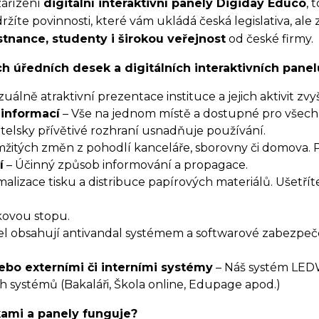
zařízení
digitální interaktivní panely Digiday Educo
, 
ržíte povinnosti, které vám ukládá česká legislativa, ale
tnance, studenty i širokou veřejnost
od české firmy.
ch úředních desek a digitálních interaktivních panel
zuálně atraktivní prezentace instituce a jejich aktivit zv
 informací
– Vše na jednom místě a dostupné pro všech
telsky přívětivé rozhraní usnadňuje používání.
žitých změn z pohodlí kanceláře, sborovny či domova. P
í
– Účinný způsob informování a propagace.
malizace tisku a distribuce papírových materiálů. Ušetří
kovou stopu.
el obsahují antivandal systémem a softwarové zabezpeč
bo externími či interními systémy
– Náš systém LED
ch systémů (Bakaláři, Škola online, Edupage apod.)
kami a panely funguje?