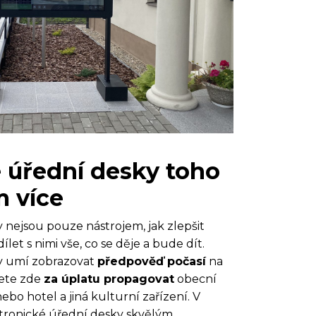
 úřední desky toho
 více
 nejsou pouze nástrojem, jak zlepšit
let s nimi vše, co se děje a bude dít.
y umí zobrazovat
předpověď počasí
na
žete zde
za úplatu propagovat
obecní
ebo hotel a jiná kulturní zařízení. V
ktronické úřední desky skvělým