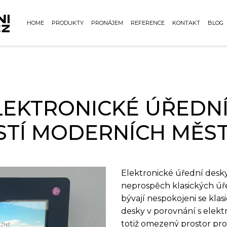
HOME
PRODUKTY
PRONÁJEM
REFERENCE
KONTAKT
BLOG
LEKTRONICKÉ ÚŘEDNÍ
TÍ MODERNÍCH MĚST
Elektronické úřední desk
neprospěch klasických úř
bývají nespokojeni se kla
desky v porovnání s elekt
totiž omezený prostor pr