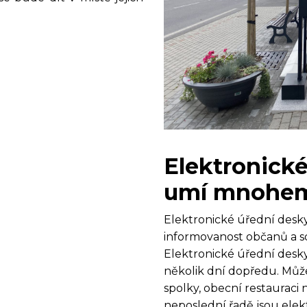
Elektronické
umí mnohem
Elektronické úřední desky
informovanost občanů a sdí
Elektronické úřední desk
několik dní dopředu. Mů
spolky, obecní restauraci n
neposlední řadě jsou ele