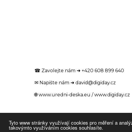
☎ Zavolejte nám ➜ +420 608 899 640
✉ Napište nám ➜
david@digiday.cz
🌐
www.uredni-deska.eu
/
www.digiday.cz
Tyto www stránky využívají cookies pro měření a analý
takovýmto využíváním cookies souhlasíte.