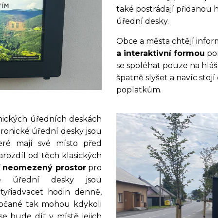
také postrádají přidanou 
úřední desky.
Obce a města chtějí info
a interaktivní formou
pom
se spoléhat pouze na hláš
špatně slyšet a navíc sto
poplatkům.
nických úředních deskách
ktronické úřední desky jsou
teré mají své místo před
ozdíl od těch klasických
í
neomezený prostor
pro
cké úřední desky jsou
tyřiadvacet hodin denně,
Občané tak mohou kdykoli
e bude dít v místě jejich