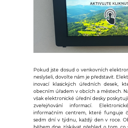
Pokud jste dosud o venkovních elektro
neslyšeli, dovolte nám je představit. Ele
inovací klasických úředních desek, k
obecním úřadem v obcích a městech. Nar
však elektronické úřední desky poskytuj
zveřejňování informací. Elektroni
informačním centrem, které funguje č
sedm dní v týdnu, každý den v roce. 
během dne získávat přehled o tom, co s