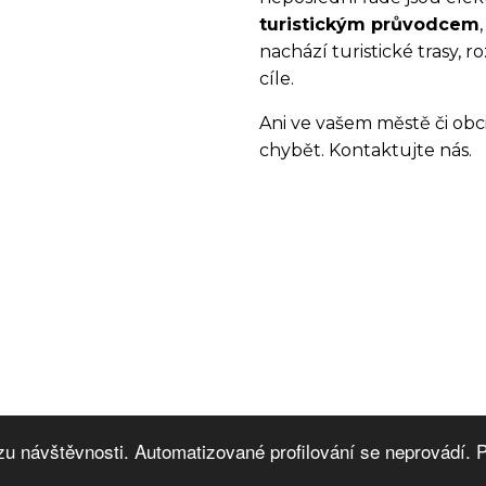
turistickým průvodcem
nachází turistické trasy, r
cíle.
Ani ve vašem městě či obc
chybět.
Kontaktujte nás
.
zu návštěvnosti. Automatizované profilování se neprovádí.
© 2026 Digitální nosiče.cz