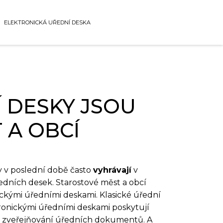
ELEKTRONICKÁ UŘEDNÍ DESKA
 DESKY JSOU
 A OBCÍ
y v poslední době často
vyhrávají
v
edních desek. Starostové měst a obcí
sickými úředními deskami. Klasické úřední
ronickými úředními deskami poskytují
o zveřejňování úředních dokumentů. A