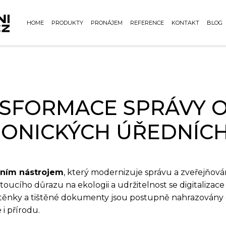
HOME
PRODUKTY
PRONÁJEM
REFERENCE
KONTAKT
BLOG
SFORMACE SPRÁVY O
RONICKÝCH ÚŘEDNÍCH
vním nástrojem
, který modernizuje správu a zveřejňová
stoucího důrazu na ekologii a udržitelnost se digitaliz
stěnky a tištěné dokumenty jsou postupně nahrazovány e
 i přírodu.