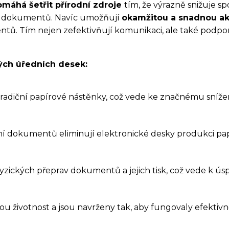
máhá šetřit přírodní zdroje
tím, že výrazně snižuje s
uci dokumentů. Navíc umožňují
okamžitou a snadnou ak
. Tím nejen zefektivňují komunikaci, ale také podporuj
kých úředních desek:
tradiční papírové nástěnky, což vede ke značnému sníže
í dokumentů eliminují elektronické desky produkci pap
fyzických přeprav dokumentů a jejich tisk, což vede k ús
u životnost a jsou navrženy tak, aby fungovaly efektivně