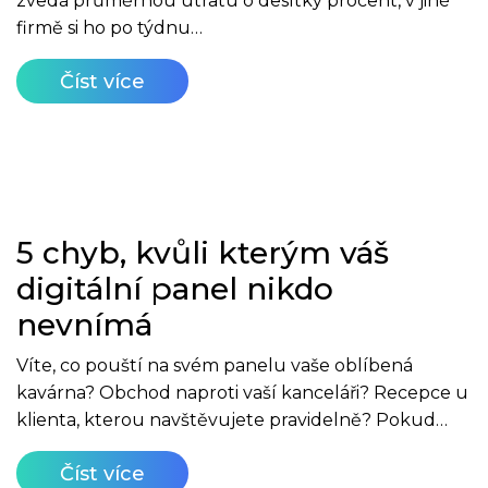
zvedá průměrnou útratu o desítky procent, v jiné
firmě si ho po týdnu…
Číst více
5 chyb, kvůli kterým váš
digitální panel nikdo
nevnímá
Víte, co pouští na svém panelu vaše oblíbená
kavárna? Obchod naproti vaší kanceláři? Recepce u
klienta, kterou navštěvujete pravidelně? Pokud…
Číst více