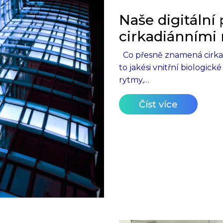
Naše digitální
cirkadiánními
Co přesně znamená cirka
to jakési vnitřní biologické
rytmy,…
Číst více