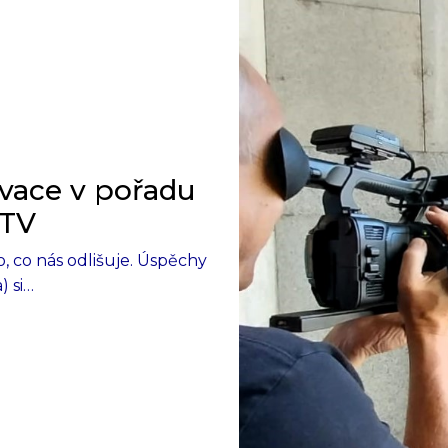
ovace v pořadu
 TV
o, co nás odlišuje. Úspěchy
) si…