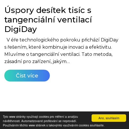
Úspory desítek tisíc s
tangenciální ventilací
DigiDay
V éře technologického pokroku přichází DigiDay
s řešením, které kombinuje inovaci a efektivitu.
Mluvíme o tangenciální ventilaci. Tato metoda,
zásadní pro zařízení, jakým…
Číst více
Tyto www stránky využívají cookies pro měření a analýzu
Ano, souhlasím
návštěvnosti. Automatizované profilování se neprovádí.
© 2026 Digitální nosiče.cz
Používáním těchto www stránek s takovýmto využíváním cookies souhlasíte.