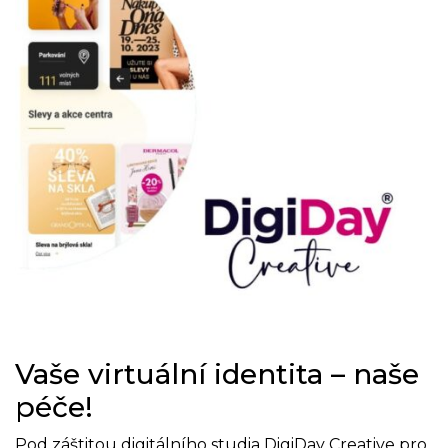
Vaše virtuální identita – naše
péče!
Pod záštitou digitálního studia DigiDay Creative pro